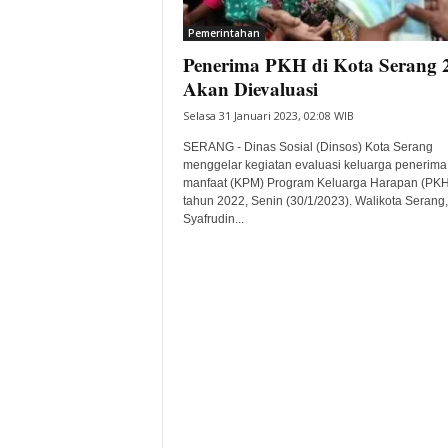
i
Pemerintahan
t
Penerima PKH di Kota Serang 
a
B
Akan Dievaluasi
a
Selasa 31 Januari 2023, 02:08 WIB
n
t
SERANG - Dinas Sosial (Dinsos) Kota Serang
e
menggelar kegiatan evaluasi keluarga penerima
manfaat (KPM) Program Keluarga Harapan (PKH
n
tahun 2022, Senin (30/1/2023). Walikota Serang,
H
Syafrudin...
a
r
i
I
n
i