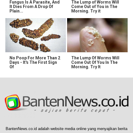
Fungus Is A Parasite, And
The Lump of Worms Will
It Dies From A Drop Of
Come Out of You in The
Plain...
Morning. Try it
No Poop For More Than 2
The Lump Of Worms Will
Days - It's The First Sign
Come Out Of You In The
Of
Morning. Try It
BantenNews.co.id adalah website media online yang menyajikan berita