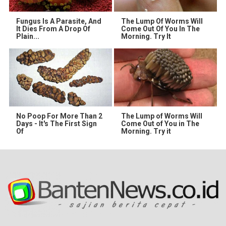
Fungus Is A Parasite, And
The Lump Of Worms Will
It Dies From A Drop Of
Come Out Of You In The
Plain...
Morning. Try It
No Poop For More Than 2
The Lump of Worms Will
Days - It's The First Sign
Come Out of You in The
Of
Morning. Try it