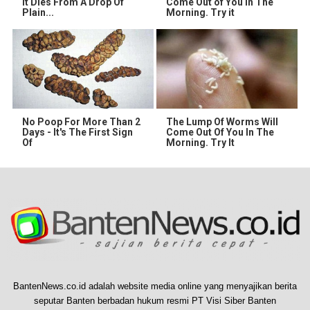
It Dies From A Drop Of
Come Out of You in The
Plain...
Morning. Try it
No Poop For More Than 2
The Lump Of Worms Will
Days - It's The First Sign
Come Out Of You In The
Of
Morning. Try It
BantenNews.co.id adalah website media online yang menyajikan berita
seputar Banten berbadan hukum resmi PT Visi Siber Banten