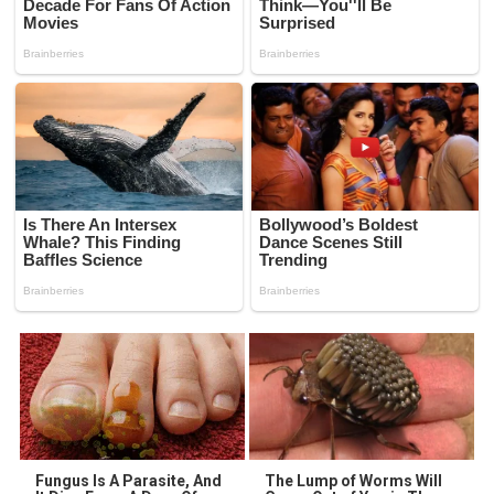
Fungus Is A Parasite, And
The Lump of Worms Will