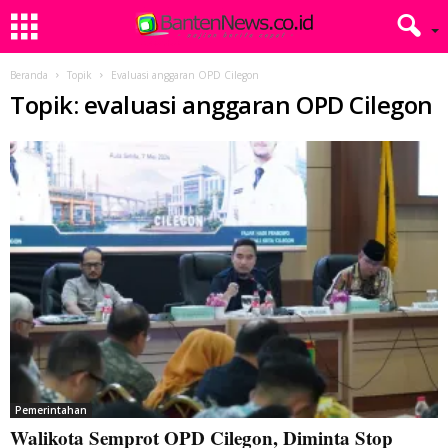
Beranda
Topik
Evaluasi anggaran OPD Cilegon
Topik: evaluasi anggaran OPD Cilegon
Pemerintahan
Walikota Semprot OPD Cilegon, Diminta Stop