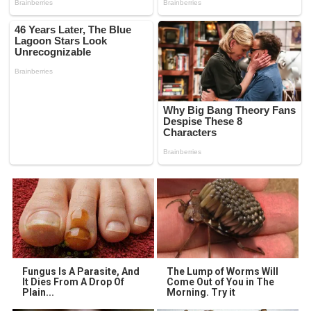
Fungus Is A Parasite, And
The Lump of Worms Will
It Dies From A Drop Of
Come Out of You in The
Plain...
Morning. Try it