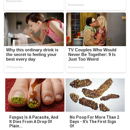
Fungus Is A Parasite, And
No Poop For More Than 2
It Dies From A Drop Of
Days - It's The First Sign
Plain...
Of