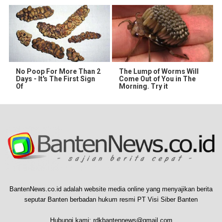
No Poop For More Than 2
The Lump of Worms Will
Days - It's The First Sign
Come Out of You in The
Of
Morning. Try it
BantenNews.co.id adalah website media online yang menyajikan berita
seputar Banten berbadan hukum resmi PT Visi Siber Banten
Hubungi kami:
rdkbantennews@gmail.com