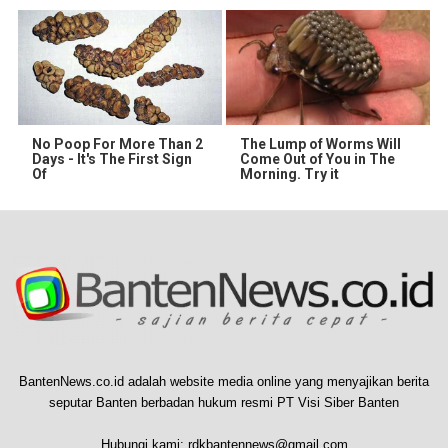
No Poop For More Than 2
The Lump of Worms Will
Days - It's The First Sign
Come Out of You in The
Of
Morning. Try it
BantenNews.co.id adalah website media online yang menyajikan berita
seputar Banten berbadan hukum resmi PT Visi Siber Banten
Hubungi kami:
rdkbantennews@gmail.com