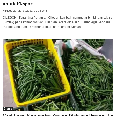
untuk Ekspor
Minggu 20 Maret 2022, 07:05 WIB
CILEGON - Karantina Pertanian Cilegon kembali menggelar bimbingan teknis
(Bimtek) pada komoditas Vanili Banten. Acara digelar di Saung Agri Geohara
Pandeglang. Bimtek menghadirkan narasumber Kemas...
Bisnis
Vanili Asal Kabupaten Serang Diekspor Perdana ke