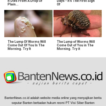
It Dies From A Drop Of
Days - It's The First Sign
Plain...
Of
The Lump Of Worms Will
The Lump of Worms Will
Come Out Of You In The
Come Out of You in The
Morning. Try It
Morning. Try it
BantenNews.co.id adalah website media online yang menyajikan berita
seputar Banten berbadan hukum resmi PT Visi Siber Banten