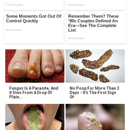
Fungus Is A Parasite, And
No Poop For More Than 2
It Dies From A Drop Of
Days - It's The First Sign
Plain...
Of