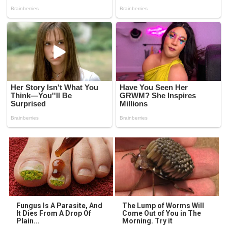
Fungus Is A Parasite, And
The Lump of Worms Will
It Dies From A Drop Of
Come Out of You in The
Plain...
Morning. Try it