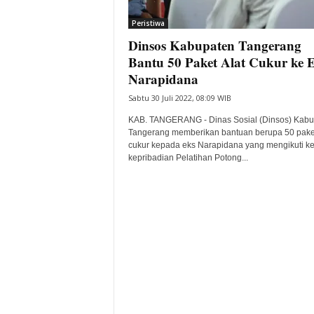
i
Peristiwa
t
Dinsos Kabupaten Tangerang
a
B
Bantu 50 Paket Alat Cukur ke 
a
Narapidana
n
Sabtu 30 Juli 2022, 08:09 WIB
t
e
KAB. TANGERANG - Dinas Sosial (Dinsos) Kabu
n
Tangerang memberikan bantuan berupa 50 paket
H
cukur kepada eks Narapidana yang mengikuti ke
kepribadian Pelatihan Potong...
a
r
i
I
n
i