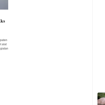
Eks
paten
 alat
giatan