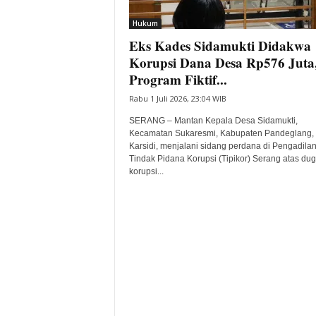
i
Hukum
t
Eks Kades Sidamukti Didakwa
a
B
Korupsi Dana Desa Rp576 Juta
a
Program Fiktif...
n
Rabu 1 Juli 2026, 23:04 WIB
t
e
SERANG – Mantan Kepala Desa Sidamukti,
n
Kecamatan Sukaresmi, Kabupaten Pandeglang,
H
Karsidi, menjalani sidang perdana di Pengadila
Tindak Pidana Korupsi (Tipikor) Serang atas du
a
korupsi...
r
i
I
n
i