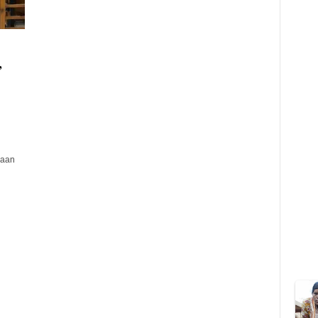
,
n
gaan