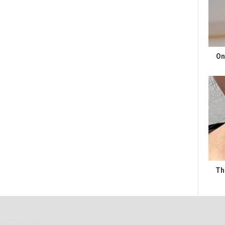
On
Th