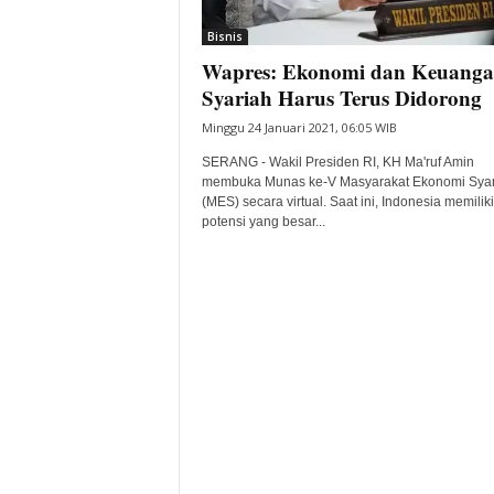
i
Bisnis
t
Wapres: Ekonomi dan Keuang
a
B
Syariah Harus Terus Didorong
a
Minggu 24 Januari 2021, 06:05 WIB
n
t
SERANG - Wakil Presiden RI, KH Ma'ruf Amin
e
membuka Munas ke-V Masyarakat Ekonomi Syar
(MES) secara virtual. Saat ini, Indonesia memiliki
n
potensi yang besar...
H
a
r
i
I
n
i