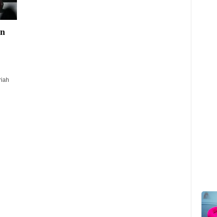
an
iah