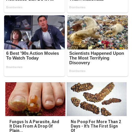
Fungus Is A Parasite, And
No Poop For More Than 2
It Dies From A Drop Of
Days - It's The First Sign
Plain...
Of