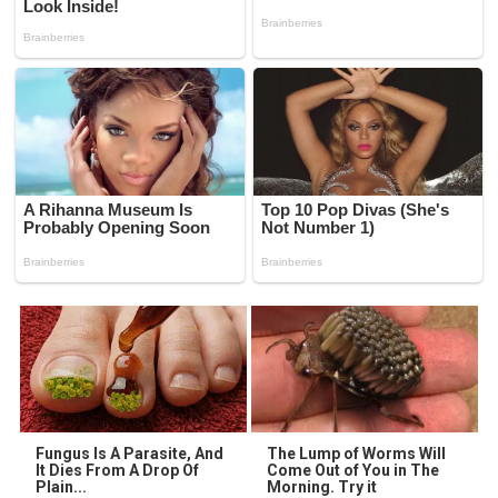
Fungus Is A Parasite, And
The Lump of Worms Will
It Dies From A Drop Of
Come Out of You in The
Plain...
Morning. Try it