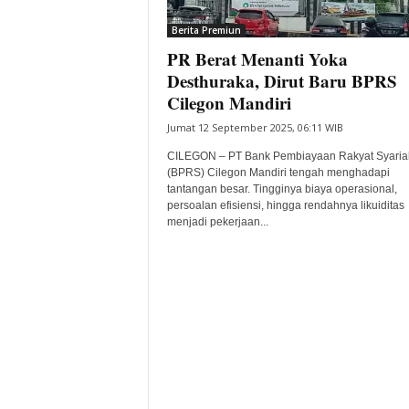
i
Berita Premiun
t
PR Berat Menanti Yoka
a
B
Desthuraka, Dirut Baru BPRS
a
Cilegon Mandiri
n
Jumat 12 September 2025, 06:11 WIB
t
e
CILEGON – PT Bank Pembiayaan Rakyat Syaria
n
(BPRS) Cilegon Mandiri tengah menghadapi
H
tantangan besar. Tingginya biaya operasional,
persoalan efisiensi, hingga rendahnya likuiditas
a
menjadi pekerjaan...
r
i
I
n
i