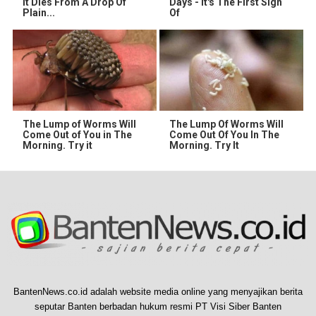
It Dies From A Drop Of
Days - It's The First Sign
Plain...
Of
The Lump of Worms Will
The Lump Of Worms Will
Come Out of You in The
Come Out Of You In The
Morning. Try it
Morning. Try It
BantenNews.co.id adalah website media online yang menyajikan berita
seputar Banten berbadan hukum resmi PT Visi Siber Banten