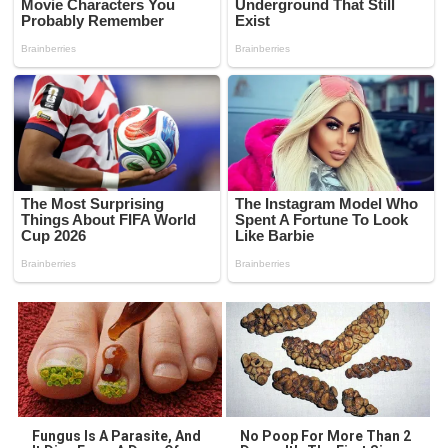
Fungus Is A Parasite, And
No Poop For More Than 2