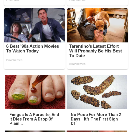
Fungus Is A Parasite, And
No Poop For More Than 2
It Dies From A Drop Of
Days - It's The First Sign
Plain...
Of