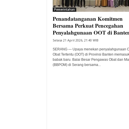
i
Pemerintahan
t
Penandatanganan Komitmen
a
B
Bersama Perkuat Pencegahan
a
Penyalahgunaan OOT di Bante
n
Selasa 21 April 2026, 21:40 WIB
t
e
SERANG — Upaya menekan penyalahgunaan O
n
Obat Tertentu (OOT) di Provinsi Banten memasuk
H
babak baru. Balai Besar Pengawas Obat dan M
(BBPOM) di Serang bersama...
a
r
i
I
n
i