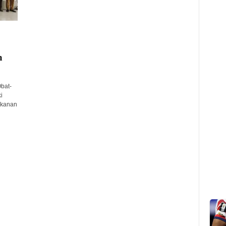
n
bat-
i
akanan