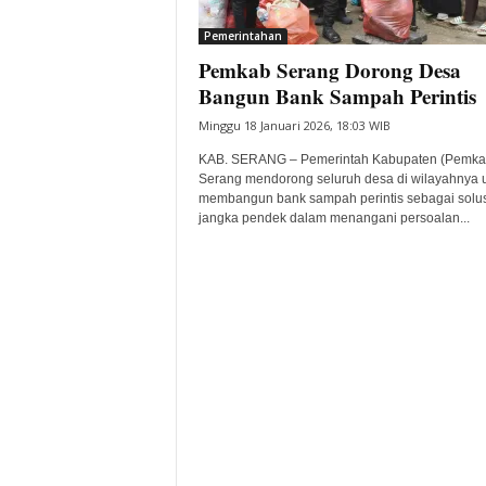
i
Pemerintahan
t
Pemkab Serang Dorong Desa
a
B
Bangun Bank Sampah Perintis
a
Minggu 18 Januari 2026, 18:03 WIB
n
t
KAB. SERANG – Pemerintah Kabupaten (Pemka
e
Serang mendorong seluruh desa di wilayahnya 
membangun bank sampah perintis sebagai solus
n
jangka pendek dalam menangani persoalan...
H
a
r
i
I
n
i