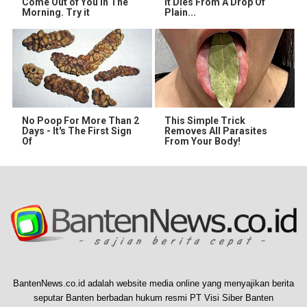
Come Out of You in The
It Dies From A Drop Of
Morning. Try it
Plain...
No Poop For More Than 2
This Simple Trick
Days - It's The First Sign
Removes All Parasites
Of
From Your Body!
BantenNews.co.id adalah website media online yang menyajikan berita
seputar Banten berbadan hukum resmi PT Visi Siber Banten