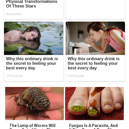
The Lump of Worms Will
Fungus Is A Parasite, And