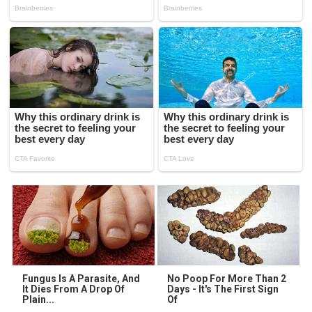
Fungus Is A Parasite, And
No Poop For More Than 2
It Dies From A Drop Of
Days - It's The First Sign
Plain...
Of