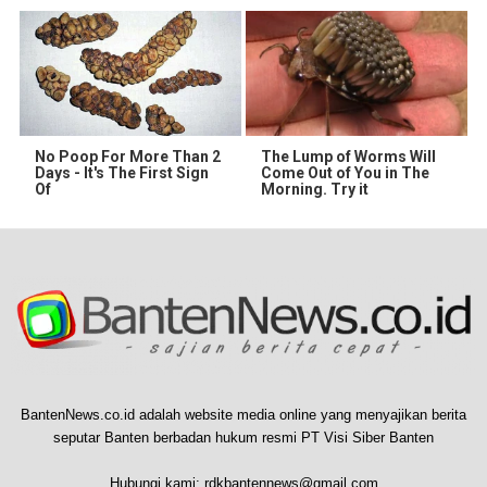
No Poop For More Than 2
The Lump of Worms Will
Days - It's The First Sign
Come Out of You in The
Of
Morning. Try it
BantenNews.co.id adalah website media online yang menyajikan berita
seputar Banten berbadan hukum resmi PT Visi Siber Banten
Hubungi kami:
rdkbantennews@gmail.com