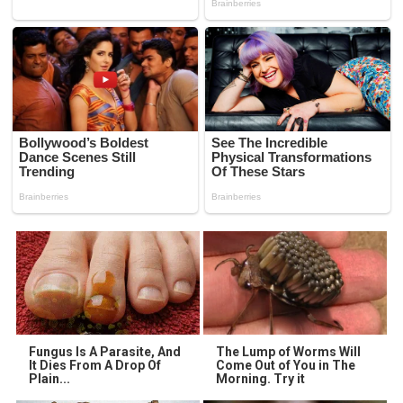
Fungus Is A Parasite, And
The Lump of Worms Will
It Dies From A Drop Of
Come Out of You in The
Plain...
Morning. Try it