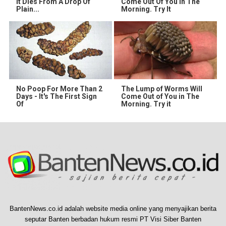
It Dies From A Drop Of
Come Out Of You In The
Plain...
Morning. Try It
No Poop For More Than 2
The Lump of Worms Will
Days - It's The First Sign
Come Out of You in The
Of
Morning. Try it
BantenNews.co.id adalah website media online yang menyajikan berita
seputar Banten berbadan hukum resmi PT Visi Siber Banten