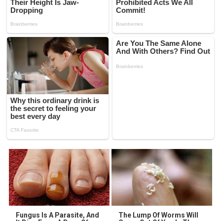
Fungus Is A Parasite, And
The Lump Of Worms Will