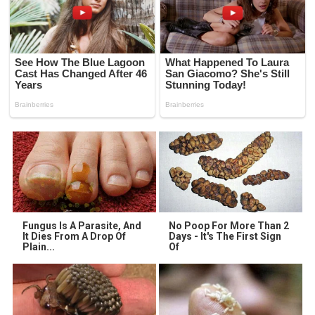
Fungus Is A Parasite, And
No Poop For More Than 2
It Dies From A Drop Of
Days - It's The First Sign
Plain...
Of