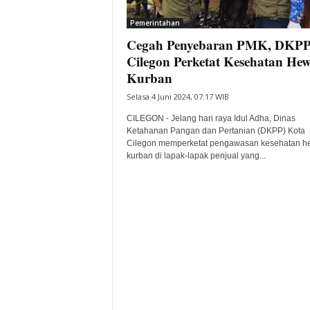
i
Pemerintahan
t
Cegah Penyebaran PMK, DKP
a
B
Cilegon Perketat Kesehatan He
a
Kurban
n
Selasa 4 Juni 2024, 07:17 WIB
t
e
CILEGON - Jelang hari raya Idul Adha, Dinas
n
Ketahanan Pangan dan Pertanian (DKPP) Kota
H
Cilegon memperketat pengawasan kesehatan 
kurban di lapak-lapak penjual yang...
a
r
i
I
n
i