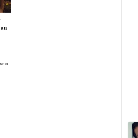
P
wan
hewan