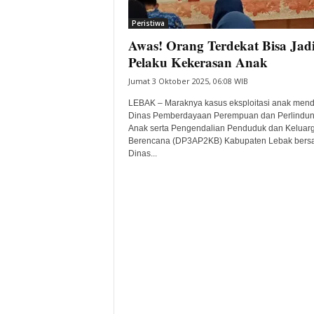
i
Peristiwa
t
Awas! Orang Terdekat Bisa Jad
a
B
Pelaku Kekerasan Anak
a
Jumat 3 Oktober 2025, 06:08 WIB
n
t
LEBAK – Maraknya kasus eksploitasi anak men
e
Dinas Pemberdayaan Perempuan dan Perlindu
Anak serta Pengendalian Penduduk dan Keluar
n
Berencana (DP3AP2KB) Kabupaten Lebak ber
H
Dinas...
a
r
i
I
n
i