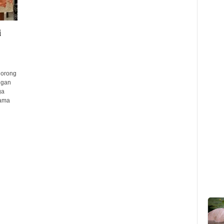
i
dorong
ngan
ga
sama