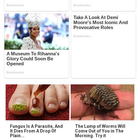
Fungus Is A Parasite, And
The Lump of Worms Will
It Dies From A Drop Of
Come Out of You in The
Plain...
Morning. Try it