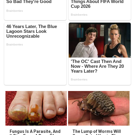
Fungus Is A Parasite, And
The Lump of Worms Will