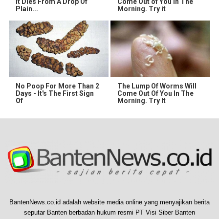
It Dies From A Drop Of
Come Out of You in The
Plain...
Morning. Try it
No Poop For More Than 2
The Lump Of Worms Will
Days - It's The First Sign
Come Out Of You In The
Of
Morning. Try It
BantenNews.co.id adalah website media online yang menyajikan berita
seputar Banten berbadan hukum resmi PT Visi Siber Banten