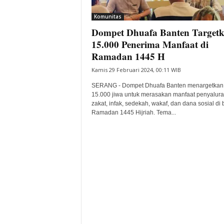
i
Komunitas
t
Dompet Dhuafa Banten Target
a
B
15.000 Penerima Manfaat di
a
Ramadan 1445 H
n
Kamis 29 Februari 2024, 00:11 WIB
t
e
SERANG - Dompet Dhuafa Banten menargetkan
n
15.000 jiwa untuk merasakan manfaat penyalur
H
zakat, infak, sedekah, wakaf, dan dana sosial di 
Ramadan 1445 Hijriah. Tema...
a
r
i
I
n
i