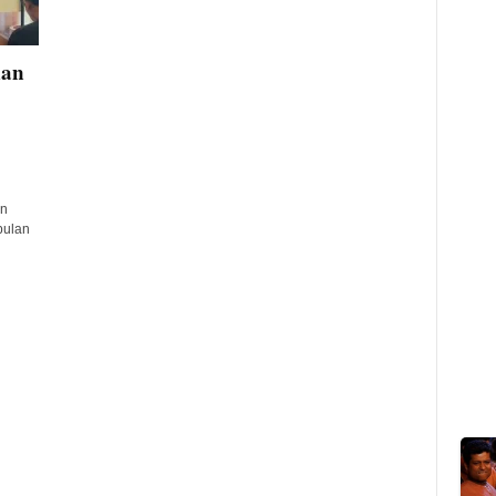
kan
an
bulan