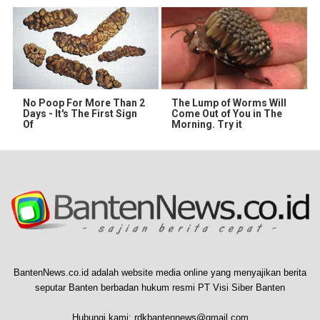
No Poop For More Than 2
The Lump of Worms Will
Days - It's The First Sign
Come Out of You in The
Of
Morning. Try it
BantenNews.co.id adalah website media online yang menyajikan berita
seputar Banten berbadan hukum resmi PT Visi Siber Banten
Hubungi kami:
rdkbantennews@gmail.com