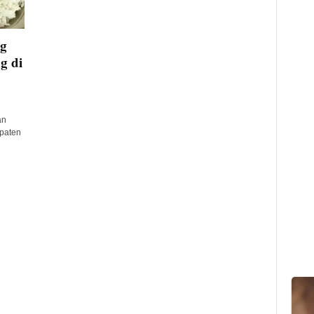
g
g di
an
upaten