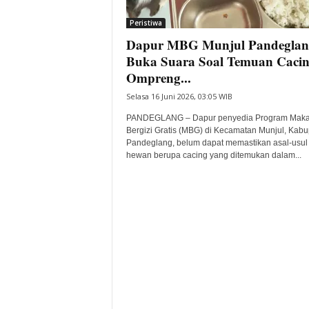
i
Peristiwa
t
Dapur MBG Munjul Pandeglan
a
B
Buka Suara Soal Temuan Cacin
a
Ompreng...
n
Selasa 16 Juni 2026, 03:05 WIB
t
e
PANDEGLANG – Dapur penyedia Program Mak
n
Bergizi Gratis (MBG) di Kecamatan Munjul, Kab
H
Pandeglang, belum dapat memastikan asal-usul
hewan berupa cacing yang ditemukan dalam...
a
r
i
I
n
i