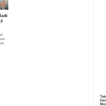
Jadi
45
ad
gram
kah