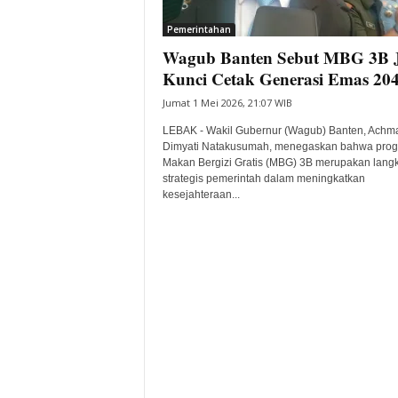
i
Pemerintahan
t
Wagub Banten Sebut MBG 3B 
a
B
Kunci Cetak Generasi Emas 20
a
Jumat 1 Mei 2026, 21:07 WIB
n
t
LEBAK - Wakil Gubernur (Wagub) Banten, Achm
e
Dimyati Natakusumah, menegaskan bahwa pro
Makan Bergizi Gratis (MBG) 3B merupakan lang
n
strategis pemerintah dalam meningkatkan
H
kesejahteraan...
a
r
i
I
n
i