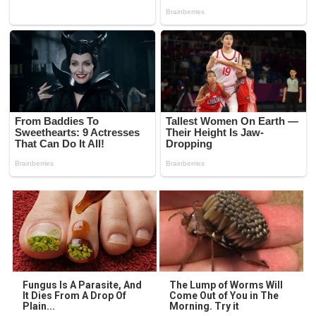
Fungus Is A Parasite, And
The Lump of Worms Will
It Dies From A Drop Of
Come Out of You in The
Plain...
Morning. Try it