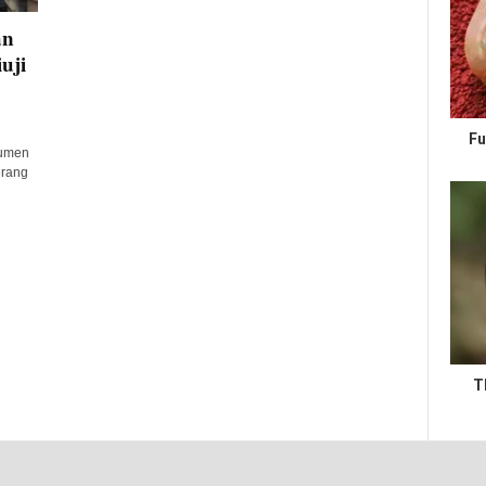
an
uji
Fu
sumen
erang
T