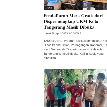
i
Bisnis
t
Pendaftaran Merk Gratis dari
a
B
Disperindagkop UKM Kota
a
Tangerang Masih Dibuka
n
Jumat 28 April 2023, 00:04 WIB
t
e
TANGERANG - Program fasilitas pendaftaran mer
n
Dinas Perindustrian, Perdagangan, Koperasi, U
H
Kecil Menengah (Disperindagkop-UKM) Kota
Tangerang kembali dibuka. Kali ini kuota yang
a
diberikan...
r
i
I
n
i