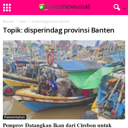
Beranda
Topik
Disperindag provinsi Banten
Topik: disperindag provinsi Banten
Pemerintahan
Pemprov Datangkan Ikan dari Cirebon untuk