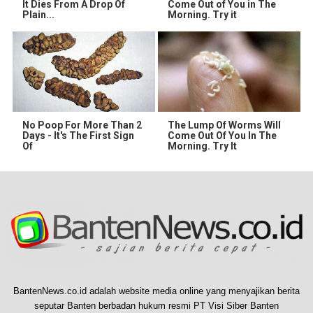
It Dies From A Drop Of
Come Out of You in The
Plain...
Morning. Try it
No Poop For More Than 2
The Lump Of Worms Will
Days - It's The First Sign
Come Out Of You In The
Of
Morning. Try It
BantenNews.co.id adalah website media online yang menyajikan berita
seputar Banten berbadan hukum resmi PT Visi Siber Banten