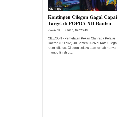
i
Olahraga
t
Kontingen Cilegon Gagal Capai
a
B
Target di POPDA XII Banten
a
Kamis 18 Juni 2026, 10:07 WIB
n
t
CILEGON - Perhelatan Pekan Olahraga Pelajar
e
Daerah (POPDA) XII Banten 2026 di Kota Cilego
resmi ditutup. Cilegon selaku tuan rumah hanya
n
mampu finish di...
H
a
r
i
I
n
i