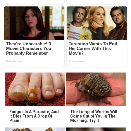
Fungus Is A Parasite, And
The Lump of Worms Will
It Dies From A Drop Of
Come Out of You in The
Plain...
Morning. Try it