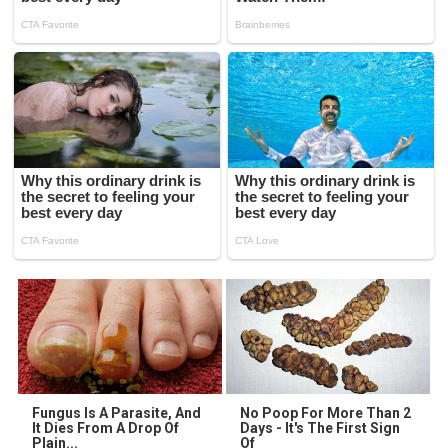
Fungus Is A Parasite, And
No Poop For More Than 2
It Dies From A Drop Of
Days - It's The First Sign
Plain...
Of