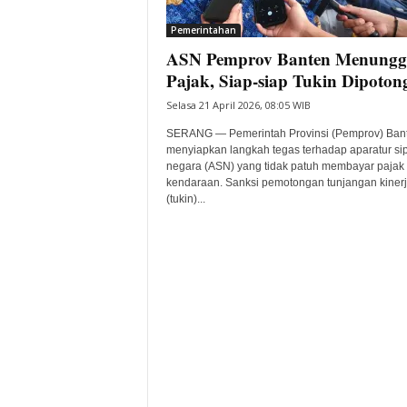
i
Pemerintahan
t
ASN Pemprov Banten Menung
a
B
Pajak, Siap-siap Tukin Dipoton
a
Selasa 21 April 2026, 08:05 WIB
n
t
SERANG — Pemerintah Provinsi (Pemprov) Ban
e
menyiapkan langkah tegas terhadap aparatur sip
negara (ASN) yang tidak patuh membayar pajak
n
kendaraan. Sanksi pemotongan tunjangan kiner
H
(tukin)...
a
r
i
I
n
i