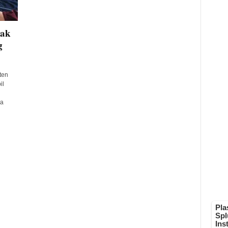
gak
g
ten
il
ja