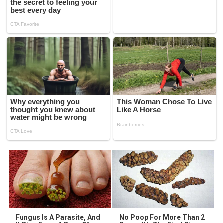
Fungus Is A Parasite, And
No Poop For More Than 2