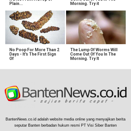
Plain...
Morning. Try it
No Poop For More Than 2
The Lump Of Worms Will
Days - It's The First Sign
Come Out Of You In The
Of
Morning. Try It
BantenNews.co.id adalah website media online yang menyajikan berita
seputar Banten berbadan hukum resmi PT Visi Siber Banten