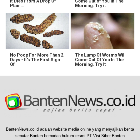
It Dies From A Drop Of
Come Out of You in The
Plain...
Morning. Try it
No Poop For More Than 2
The Lump Of Worms Will
Days - It's The First Sign
Come Out Of You In The
Of
Morning. Try It
BantenNews.co.id adalah website media online yang menyajikan berita
seputar Banten berbadan hukum resmi PT Visi Siber Banten