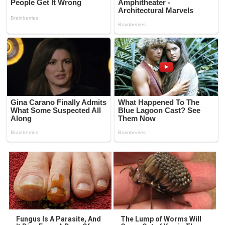
Fungus Is A Parasite, And
The Lump of Worms Will