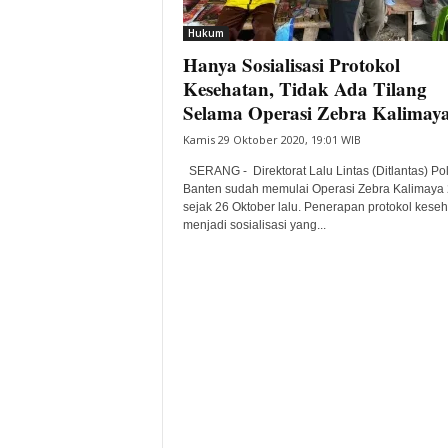
i
Hukum
t
Hanya Sosialisasi Protokol
a
B
Kesehatan, Tidak Ada Tilang
a
Selama Operasi Zebra Kalimaya.
n
Kamis 29 Oktober 2020, 19:01 WIB
t
e
SERANG - Direktorat Lalu Lintas (Ditlantas) Po
n
Banten sudah memulai Operasi Zebra Kalimaya
H
sejak 26 Oktober lalu. Penerapan protokol kese
menjadi sosialisasi yang...
a
r
i
I
n
i