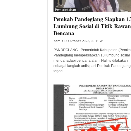
i
Pemerintahan
t
Pemkab Pandeglang Siapkan 1
a
B
Lumbung Sosial di Titik Rawan
a
Bencana
n
Kamis 13 Oktober 2022, 00:11 WIB
t
e
PANDEGLANG - Pemerintah Kabupaten (Pemka
n
Pandeglang mempersiapkan 13 lumbung sosial 
H
mengahadapi bencana alam. Hal itu dilakukan
sebagai langkah antisipasi Pemkab Pandeglang 
a
terjadi...
r
i
I
n
i