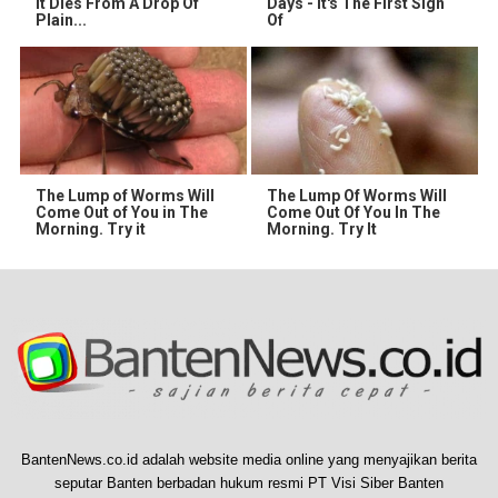
It Dies From A Drop Of
Days - It's The First Sign
Plain...
Of
The Lump of Worms Will
The Lump Of Worms Will
Come Out of You in The
Come Out Of You In The
Morning. Try it
Morning. Try It
BantenNews.co.id adalah website media online yang menyajikan berita
seputar Banten berbadan hukum resmi PT Visi Siber Banten