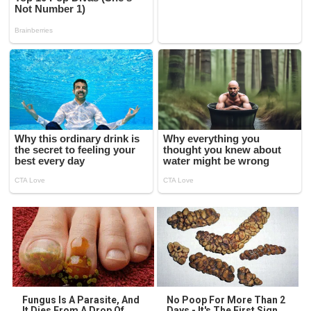
Fungus Is A Parasite, And
No Poop For More Than 2
It Dies From A Drop Of
Days - It's The First Sign